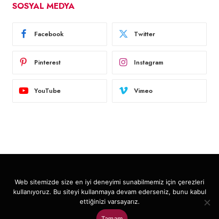
SOSYAL MEDYA
Facebook
Twitter
Pinterest
Instagram
YouTube
Vimeo
© 2026
Dekorehber
. Tüm hakları saklıdır.
Web sitemizde size en iyi deneyimi sunabilmemiz için çerezleri
kullanıyoruz. Bu siteyi kullanmaya devam ederseniz, bunu kabul
Anasayfa
Dere Taşı
Dolomit
Gizlilik Politikası
ettiğinizi varsayarız.
Kullanım Koşulları
Çerez Politikası
İletişim
Tamam