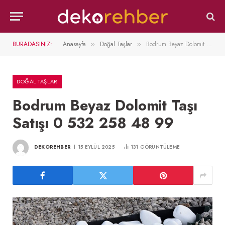
BURADASINIZ:
Anasayfa
Doğal Taşlar
Bodrum Beyaz Dolomit Taşı Satışı 0 532 258 48 99
»
»
DOĞAL TAŞLAR
Bodrum Beyaz Dolomit Taşı
Satışı 0 532 258 48 99
DEKOREHBER
15 EYLÜL 2025
131
GÖRÜNTÜLEME