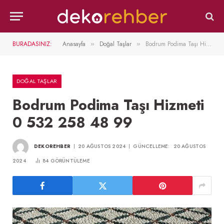
BURADASINIZ:
Anasayfa
Doğal Taşlar
Bodrum Podima Taşı Hizmeti 0 532 258 48 99
»
»
DOĞAL TAŞLAR
Bodrum Podima Taşı Hizmeti
0 532 258 48 99
DEKOREHBER
20 AĞUSTOS 2024
GÜNCELLEME:
20 AĞUSTOS
2024
84
GÖRÜNTÜLEME