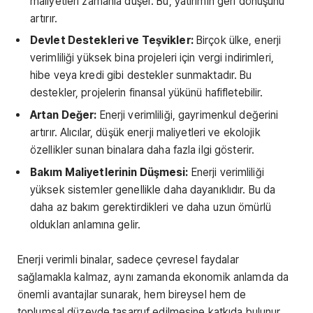
maliyetleri zamanla düşer. Bu, yatırımın geri dönüşünü
artırır.
Devlet Destekleri ve Teşvikler:
Birçok ülke, enerji
verimliliği yüksek bina projeleri için vergi indirimleri,
hibe veya kredi gibi destekler sunmaktadır. Bu
destekler, projelerin finansal yükünü hafifletebilir.
Artan Değer:
Enerji verimliliği, gayrimenkul değerini
artırır. Alıcılar, düşük enerji maliyetleri ve ekolojik
özellikler sunan binalara daha fazla ilgi gösterir.
Bakım Maliyetlerinin Düşmesi:
Enerji verimliliği
yüksek sistemler genellikle daha dayanıklıdır. Bu da
daha az bakım gerektirdikleri ve daha uzun ömürlü
oldukları anlamına gelir.
Enerji verimli binalar, sadece çevresel faydalar
sağlamakla kalmaz, aynı zamanda ekonomik anlamda da
önemli avantajlar sunarak, hem bireysel hem de
toplumsal düzeyde tasarruf edilmesine katkıda bulunur.