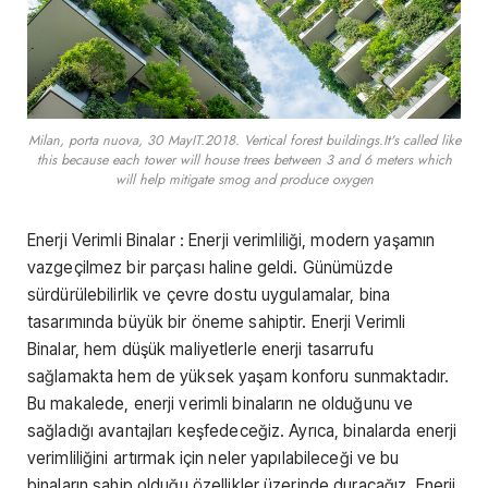
Milan, porta nuova, 30 MayIT.2018. Vertical forest buildings.It's called like
this because each tower will house trees between 3 and 6 meters which
will help mitigate smog and produce oxygen
Enerji Verimli Binalar : Enerji verimliliği, modern yaşamın
vazgeçilmez bir parçası haline geldi. Günümüzde
sürdürülebilirlik ve çevre dostu uygulamalar, bina
tasarımında büyük bir öneme sahiptir. Enerji Verimli
Binalar, hem düşük maliyetlerle enerji tasarrufu
sağlamakta hem de yüksek yaşam konforu sunmaktadır.
Bu makalede, enerji verimli binaların ne olduğunu ve
sağladığı avantajları keşfedeceğiz. Ayrıca, binalarda enerji
verimliliğini artırmak için neler yapılabileceği ve bu
binaların sahip olduğu özellikler üzerinde duracağız. Enerji