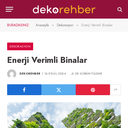
BURADASINIZ:
Anasayfa
Dekorasyon
Enerji Verimli Binalar
»
»
DEKORASYON
Enerji Verimli Binalar
DEKOREHBER
16 EYLÜL 2024
38
GÖRÜNTÜLEME