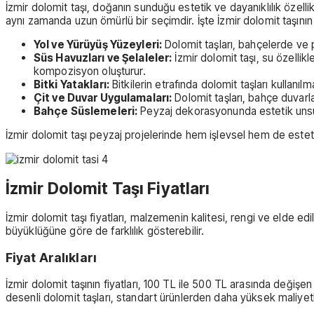
İzmir dolomit taşı, doğanın sunduğu estetik ve dayanıklılık özell
aynı zamanda uzun ömürlü bir seçimdir. İşte İzmir dolomit taşının 
Yol ve Yürüyüş Yüzeyleri:
Dolomit taşları, bahçelerde ve pa
Süs Havuzları ve Şelaleler:
İzmir dolomit taşı, su özellik
kompozisyon oluşturur.
Bitki Yatakları:
Bitkilerin etrafında dolomit taşları kullanı
Çit ve Duvar Uygulamaları:
Dolomit taşları, bahçe duvarl
Bahçe Süslemeleri:
Peyzaj dekorasyonunda estetik unsurl
İzmir dolomit taşı peyzaj projelerinde hem işlevsel hem de estetik
İzmir Dolomit Taşı Fiyatları
İzmir dolomit taşı fiyatları, malzemenin kalitesi, rengi ve elde edi
büyüklüğüne göre de farklılık gösterebilir.
Fiyat Aralıkları
İzmir dolomit taşının fiyatları, 100 TL ile 500 TL arasında değişen
desenli dolomit taşları, standart ürünlerden daha yüksek maliyetl