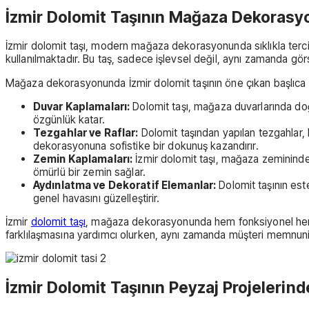
İzmir Dolomit Taşının Mağaza Dekorasy
İzmir dolomit taşı, modern mağaza dekorasyonunda sıklıkla tercih
kullanılmaktadır. Bu taş, sadece işlevsel değil, aynı zamanda görs
Mağaza dekorasyonunda İzmir dolomit taşının öne çıkan başlıca ku
Duvar Kaplamaları:
Dolomit taşı, mağaza duvarlarında doğal
özgünlük katar.
Tezgahlar ve Raflar:
Dolomit taşından yapılan tezgahlar, 
dekorasyonuna sofistike bir dokunuş kazandırır.
Zemin Kaplamaları:
İzmir dolomit taşı, mağaza zemininde
ömürlü bir zemin sağlar.
Aydınlatma ve Dekoratif Elemanlar:
Dolomit taşının este
genel havasını güzelleştirir.
İzmir
dolomit taşı
, mağaza dekorasyonunda hem fonksiyonel hem d
farklılaşmasına yardımcı olurken, aynı zamanda müşteri memnuniy
İzmir Dolomit Taşının Peyzaj Projelerind