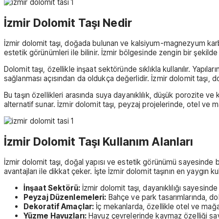
İzmir Dolomit Taşı Nedir
İzmir dolomit taşı, doğada bulunan ve kalsiyum-magnezyum karbonat
estetik görünümleri ile bilinir. İzmir bölgesinde zengin bir şeki
Dolomit taşı, özellikle inşaat sektöründe sıklıkla kullanılır. Yapı
sağlanması açısından da oldukça değerlidir. İzmir dolomit taşı, do
Bu taşın özellikleri arasında suya dayanıklılık, düşük porozite v
alternatif sunar. İzmir dolomit taşı, peyzaj projelerinde, otel ve
İzmir Dolomit Taşı Kullanım Alanları
İzmir dolomit taşı, doğal yapısı ve estetik görünümü sayesinde bir
avantajları ile dikkat çeker. İşte İzmir dolomit taşının en yaygın kul
İnşaat Sektörü:
İzmir dolomit taşı, dayanıklılığı sayesinde
Peyzaj Düzenlemeleri:
Bahçe ve park tasarımlarında, dol
Dekoratif Amaçlar:
İç mekanlarda, özellikle otel ve mağaz
Yüzme Havuzları:
Havuz çevrelerinde kaymaz özelliği say