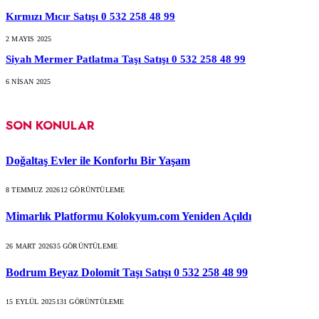
Kırmızı Mıcır Satışı 0 532 258 48 99
2 MAYIS 2025
Siyah Mermer Patlatma Taşı Satışı 0 532 258 48 99
6 NISAN 2025
SON KONULAR
Doğaltaş Evler ile Konforlu Bir Yaşam
8 TEMMUZ 2026
12
GÖRÜNTÜLEME
Mimarlık Platformu Kolokyum.com Yeniden Açıldı
26 MART 2026
35
GÖRÜNTÜLEME
Bodrum Beyaz Dolomit Taşı Satışı 0 532 258 48 99
15 EYLÜL 2025
131
GÖRÜNTÜLEME