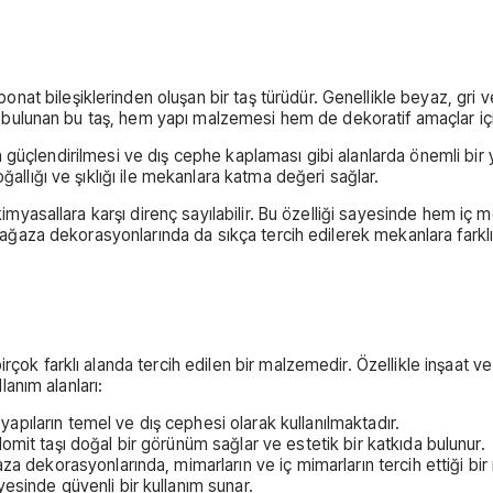
 bileşiklerinden oluşan bir taş türüdür. Genellikle beyaz, gri veya
lde bulunan bu taş, hem yapı malzemesi hem de dekoratif amaçlar içi
ların güçlendirilmesi ve dış cephe kaplaması gibi alanlarda önemli bi
ğallığı ve şıklığı ile mekanlara katma değeri sağlar.
e kimyasallara karşı direnç sayılabilir. Bu özelliği sayesinde hem 
 mağaza dekorasyonlarında da sıkça tercih edilerek mekanlara farklı
çok farklı alanda tercih edilen bir malzemedir. Özellikle inşaat ve
lanım alanları:
 yapıların temel ve dış cephesi olarak kullanılmaktadır.
omit taşı doğal bir görünüm sağlar ve estetik bir katkıda bulunur.
a dekorasyonlarında, mimarların ve iç mimarların tercih ettiği bir 
esinde güvenli bir kullanım sunar.