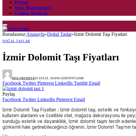
Peyzaj
Yapı Malzemeleri
Çözüm Merkezi
Buradasınız:
Anasayfa
»
Doğal Taşlar
»
İzmir Dolomit Taşı Fiyatları
DOĞAL TAŞLAR
İzmir Dolomit Taşı Fiyatları
DEKOREHBER
19 EYLÜL 2024
96
GÖRÜNTÜLEME
Facebook
Twitter
Pinterest
LinkedIn
Tumblr
Email
Paylaş
Facebook
Twitter
LinkedIn
Pinterest
Email
İzmir Dolomit Taşı Fiyatları : İzmir dolomit taşı, estetik ve fonks
kullanım alanlarını ve özellikle otel, mağaza dekorasyonu ile peyzaj
sunduğu estetik ve dayanıklılık, İzmir dolomit taşını tercih edenl
görkemli hale getirebileceğinizi öğrenin. İzmir Dolomit Taşı’nın ta