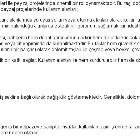
ikleri ile peyzaj projelerinde önemli bir rol oynamaktadır. Bu taş, 
peyzaj projelerinde kullanım alanları:
rk alanlarında yürüyüş yolları veya oturma alanları olarak kullanıla
lerinin bulunduğu alanlarda estetik bir görünüm sağlamak için ideal
lması, bahçenin hem doğal görünümünü artırır hem de bitkilerin kökle
arı veya çit yapımında da kullanılmaktadır. Bu taşlar hem güvenlik
arın bir parçası olarak dolomit taşları ile çeşme veya heykel çevr
 bir katkı sağlar. Kullanım alanları ile hem sürdürülebilir hem de d
liş şekline bağlı olarak değişiklik göstermektedir. Genellikle, dolomi
 geniş bir yelpazeye sahiptir. Fiyatlar, kullanılan taşın işlenme ta
ere neden olabilir.