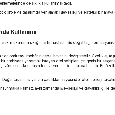
nlemelerinde de sıklıkla kullanılmaktadır.
çok proje ve tasarımda yer alarak işlevselliği ve estetiği bir araya g
nda Kullanımı
arak mekanların şıklığını artırmaktadır. Bu doğal taş, hem dayanıklı
ir dolomit taşı, mekânın genel havasını değiştirebilir. Özellikle, ta
 bir ambiyans yaratmak isteyen otel sahipleri için geniş bir seçene
r çözüm sunarken, taşın temizlenmesi de oldukça basittir. Bu özellik
r. Doğal taşların ısı yalıtım özellikleri sayesinde, otelin enerji tüke
sunmakla kalmaz, aynı zamanda işlevselliği ve dayanıklılığı ile de