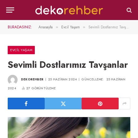
BURADASINIZ:
Anasayfa
Evcil Yaşam
Sevimli Dostlarımız Tavşanlar
»
»
EVCIL YAŞAM
Sevimli Dostlarımız Tavşanlar
DEKOREHBER
25 HAZIRAN 2024
GÜNCELLEME:
25 HAZIRAN
2024
27
GÖRÜNTÜLEME