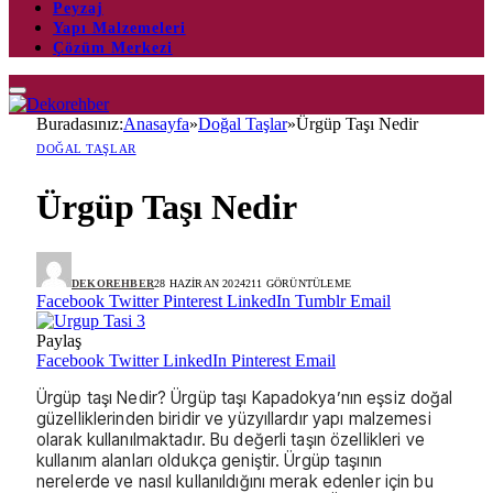
Peyzaj
Yapı Malzemeleri
Çözüm Merkezi
Buradasınız:
Anasayfa
»
Doğal Taşlar
»
Ürgüp Taşı Nedir
DOĞAL TAŞLAR
Ürgüp Taşı Nedir
DEKOREHBER
28 HAZIRAN 2024
211
GÖRÜNTÜLEME
Facebook
Twitter
Pinterest
LinkedIn
Tumblr
Email
Paylaş
Facebook
Twitter
LinkedIn
Pinterest
Email
Ürgüp taşı Nedir? Ürgüp taşı Kapadokya’nın eşsiz doğal
güzelliklerinden biridir ve yüzyıllardır yapı malzemesi
olarak kullanılmaktadır. Bu değerli taşın özellikleri ve
kullanım alanları oldukça geniştir. Ürgüp taşının
nerelerde ve nasıl kullanıldığını merak edenler için bu