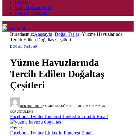
Peyzaj
Yapı Malzemeleri
Çözüm Merkezi
Buradasınız:
Anasayfa
»
Doğal Taşlar
»
Yüzme Havuzlarında
Tercih Edilen Doğaltaş Çeşitleri
DOĞAL TAŞLAR
Yüzme Havuzlarında
Tercih Edilen Doğaltaş
Çeşitleri
DEKOREHBER
2 MART 2025
GÜNCELLEME:
2 MART 2025
266
GÖRÜNTÜLEME
Facebook
Twitter
Pinterest
LinkedIn
Tumblr
Email
Paylaş
Facebook
Twitter
LinkedIn
Pinterest
Email