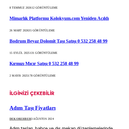
8 TEMMUZ 2026
12
GÖRÜNTÜLEME
Mimarlık Platformu Kolokyum.com Yeniden Açıldı
26 MART 2026
35
GÖRÜNTÜLEME
Bodrum Beyaz Dolomit Taşı Satışı 0 532 258 48 99
15 EYLÜL 2025
131
GÖRÜNTÜLEME
Kırmızı Mıcır Satışı 0 532 258 48 99
2 MAYIS 2025
178
GÖRÜNTÜLEME
İLGINIZI ÇEKEBILIR
Adım Taşı Fiyatları
DEKOREHBER
3 AĞUSTOS 2024
Adım taşları, bahçe ve dış mekan düzenlemelerinde